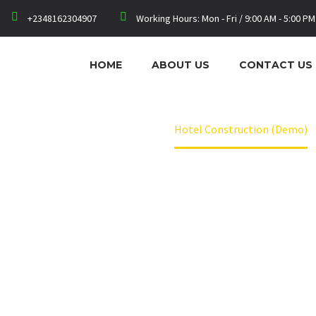
+2348162304907
Working Hours: Mon - Fri / 9:00 AM - 5:00 PM
HOME
ABOUT US
CONTACT US
TRUCTION (DE
Home
Projects (Demo)
Hotel Construction (Demo)