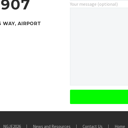
4907
Your message (optional)
(DEMO)
S WAY, AIRPORT
QUISQUE BIBENDUM
(DEMO)
NGJE2026
News and Resources
Contact Us
Home