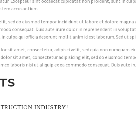
iatur. Excepteur sint occaecat cupidatat non proident, sunt in culp
ptatem accusantium
elit, sed do eiusmod tempor incididunt ut labore et dolore magna 
modo consequat. Duis aute irure dolor in reprehenderit in voluptate
n culpa qui officia deserunt mollit anim id est laborum. Sed ut spi
or sit amet, consectetur, adipisci velit, sed quia non numquam ei
or sit amet, consectetur adipisicing elit, sed do eiusmod tempor
co laboris nisi ut aliquip ex ea commodo consequat. Duis aute iru
TS
STRUCTION INDUSTRY!