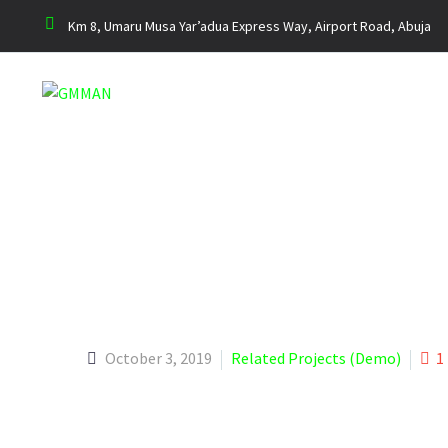
Km 8, Umaru Musa Yar’adua Express Way, Airport Road, Abuja
HOTEL CONS
October 3, 2019
Related Projects (Demo)
1