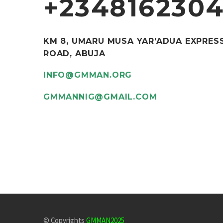
+234816230
BUSINESS BUILDING
(DEMO)
KM 8, UMARU MUSA YAR’ADUA EXPRES
ROAD, ABUJA
INFO@GMMAN.ORG
PELLENTESQUE
ACCUMSAN (DEMO)
GMMANNIG@GMAIL.COM
© Copyrights
GMMAN2025