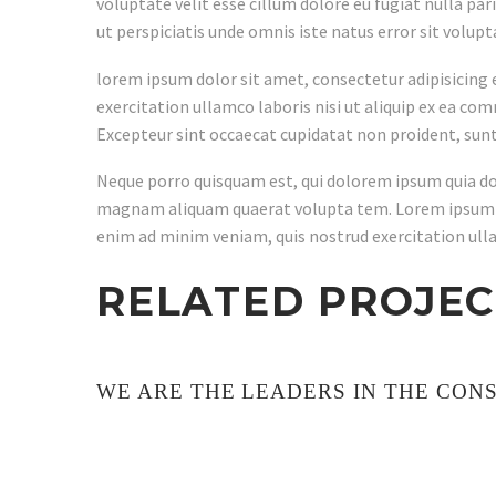
voluptate velit esse cillum dolore eu fugiat nulla par
ut perspiciatis unde omnis iste natus error sit volu
lorem ipsum dolor sit amet, consectetur adipisicing 
exercitation ullamco laboris nisi ut aliquip ex ea com
Excepteur sint occaecat cupidatat non proident, sunt i
Neque porro quisquam est, qui dolorem ipsum quia dol
magnam aliquam quaerat volupta tem. Lorem ipsum dol
enim ad minim veniam, quis nostrud exercitation ullam
RELATED PROJEC
WE ARE THE LEADERS IN THE CON