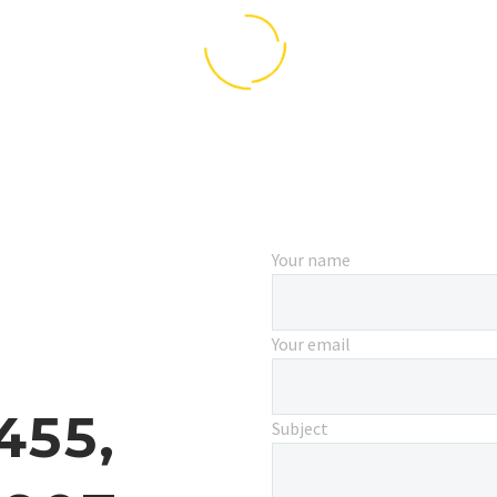
SUSPENDISSE LOBORTIS
Your name
(DEMO)
Your email
455,
Subject
BUSINESS BUILDING