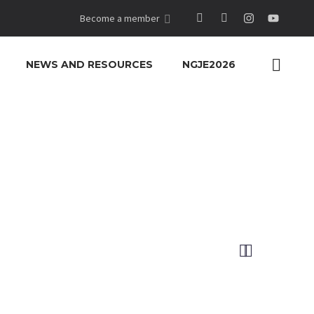
Become a member
NEWS AND RESOURCES
NGJE2026
MO)

