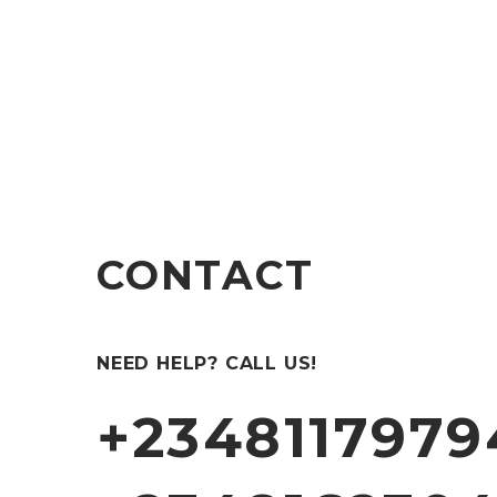
SUSPENDISSE LOBORTIS
CONTACT
(DEMO)
NEED HELP? CALL US!
+2348117979