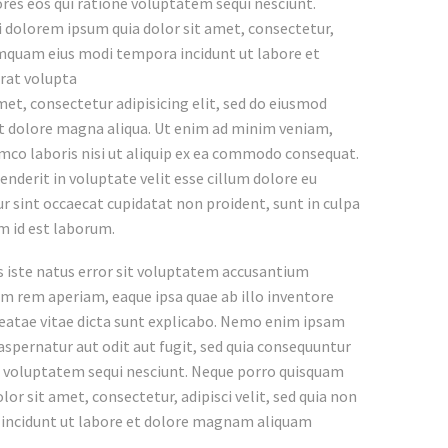
res eos qui ratione voluptatem sequi nesciunt.
 dolorem ipsum quia dolor sit amet, consectetur,
numquam eius modi tempora incidunt ut labore et
rat volupta
et, consectetur adipisicing elit, sed do eiusmod
et dolore magna aliqua. Ut enim ad minim veniam,
amco laboris nisi ut aliquip ex ea commodo consequat.
henderit in voluptate velit esse cillum dolore eu
ur sint occaecat cupidatat non proident, sunt in culpa
im id est laborum.
s iste natus error sit voluptatem accusantium
 rem aperiam, eaque ipsa quae ab illo inventore
 beatae vitae dicta sunt explicabo. Nemo enim ipsam
aspernatur aut odit aut fugit, sed quia consequuntur
e voluptatem sequi nesciunt. Neque porro quisquam
lor sit amet, consectetur, adipisci velit, sed quia non
ncidunt ut labore et dolore magnam aliquam