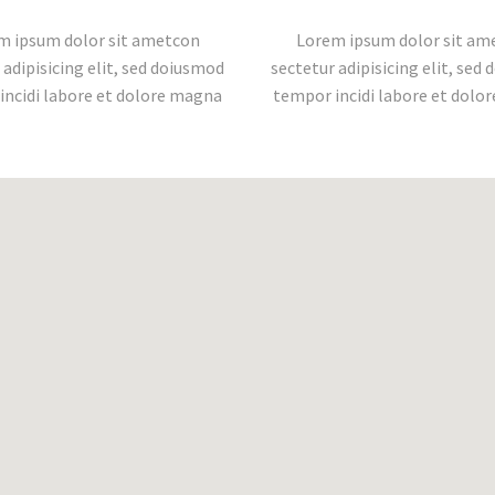
m ipsum dolor sit ametcon
Lorem ipsum dolor sit am
 adipisicing elit, sed doiusmod
sectetur adipisicing elit, sed
incidi labore et dolore magna
tempor incidi labore et dolo