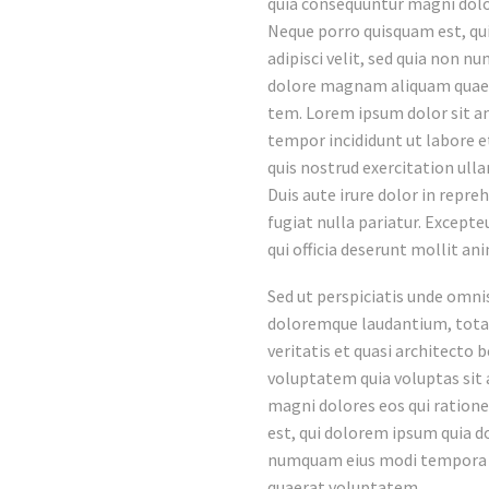
quia consequuntur magni dolo
Neque porro quisquam est, qui
adipisci velit, sed quia non 
dolore magnam aliquam quae
tem. Lorem ipsum dolor sit am
tempor incididunt ut labore 
quis nostrud exercitation ull
Duis aute irure dolor in repre
fugiat nulla pariatur. Excepte
qui officia deserunt mollit an
Sed ut perspiciatis unde omni
doloremque laudantium, totam
veritatis et quasi architecto
voluptatem quia voluptas sit 
magni dolores eos qui ration
est, qui dolorem ipsum quia do
numquam eius modi tempora i
quaerat voluptatem.