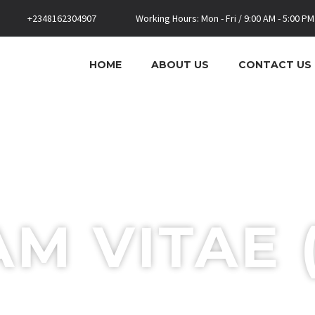
+2348162304907
Working Hours: Mon - Fri / 9:00 AM - 5:00 PM
HOME
ABOUT US
CONTACT US
AM VITAE 