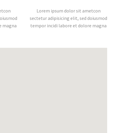
etcon
Lorem ipsum dolor sit ametcon
 doiusmod
sectetur adipisicing elit, sed doiusmod
re magna
tempor incidi labore et dolore magna