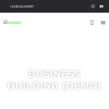
+2348162304907
BUSINESS
BUILDING (DEMO)