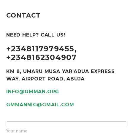
SUSPENDISSE
CONTACT
LOBORTIS
SUSPENDISSE
NEED HELP? CALL US!
(DEMO)
LOBORTIS
+2348117979455,
(DEMO)
+2348162304907
KM 8, UMARU MUSA YAR’ADUA EXPRESS
ALIQUAM
WAY, AIRPORT ROAD, ABUJA
VITAE
INFO@GMMAN.ORG
(DEMO)
GMMANNIG@GMAIL.COM
Your name