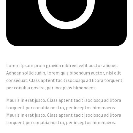
Lorem Ipsum proin gravida nibh vel velit auctor aliquet.
Aenean sollicitudin, lorem quis bibendum auctor, nisi elit
consequat. Class aptent taciti sociosqu ad litora torquent
per conubia nostra, per inceptos himenaeos.
Mauris in erat justo. Class aptent taciti sociosqu ad litora
torquent per conubia nostra, per inceptos himenaeos.
Mauris in erat justo. Class aptent taciti sociosqu ad litora
torquent per conubia nostra, per inceptos himenaeos.