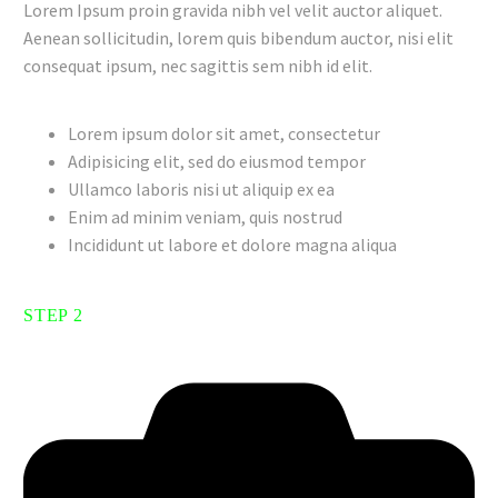
Lorem Ipsum proin gravida nibh vel velit auctor aliquet.
Aenean sollicitudin, lorem quis bibendum auctor, nisi elit
consequat ipsum, nec sagittis sem nibh id elit.
Lorem ipsum dolor sit amet, consectetur
Adipisicing elit, sed do eiusmod tempor
Ullamco laboris nisi ut aliquip ex ea
Enim ad minim veniam, quis nostrud
Incididunt ut labore et dolore magna aliqua
STEP 2