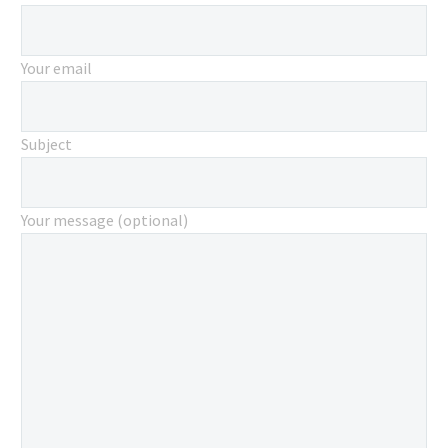
ALIQUAM
VITAE
Your email
(DEMO)
BUSINESS
Subject
BUILDING
(DEMO)
Your message (optional)
BUSINESS
BUILDING
(DEMO)
PELLENTESQU