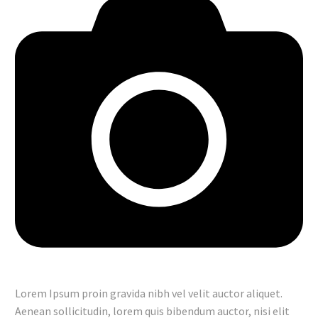
Lorem Ipsum proin gravida nibh vel velit auctor aliquet.
Aenean sollicitudin, lorem quis bibendum auctor, nisi elit