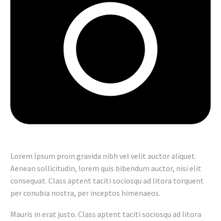
Lorem Ipsum proin gravida nibh vel velit auctor aliquet.
Aenean sollicitudin, lorem quis bibendum auctor, nisi elit
consequat. Class aptent taciti sociosqu ad litora torquent
per conubia nostra, per inceptos himenaeos.
Mauris in erat justo. Class aptent taciti sociosqu ad litora