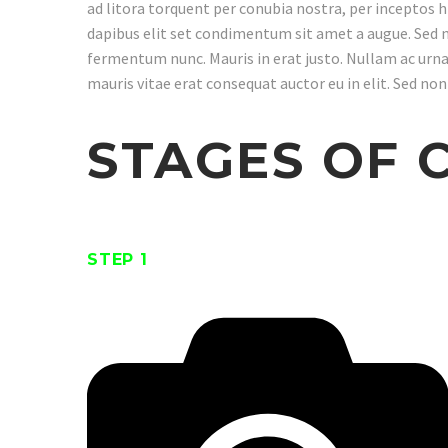
ad litora torquent per conubia nostra, per inceptos h
dapibus elit set condimentum sit amet a augue. Sed n
fermentum nunc. Mauris in erat justo. Nullam ac urna
mauris vitae erat consequat auctor eu in elit. Sed non
STAGES OF 
STEP 1