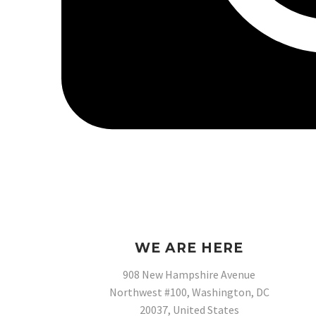
WE ARE HERE
908 New Hampshire Avenue
Northwest #100, Washington, DC
20037, United States