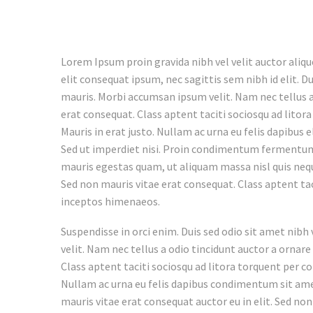
Lorem Ipsum proin gravida nibh vel velit auctor aliqu
elit consequat ipsum, nec sagittis sem nibh id elit. D
mauris. Morbi accumsan ipsum velit. Nam nec tellus a
erat consequat. Class aptent taciti sociosqu ad lito
Mauris in erat justo. Nullam ac urna eu felis dapibus
Sed ut imperdiet nisi. Proin condimentum fermentum
mauris egestas quam, ut aliquam massa nisl quis neque
Sed non mauris vitae erat consequat. Class aptent tac
inceptos himenaeos.
Suspendisse in orci enim. Duis sed odio sit amet nib
velit. Nam nec tellus a odio tincidunt auctor a ornare
Class aptent taciti sociosqu ad litora torquent per c
Nullam ac urna eu felis dapibus condimentum sit amet
mauris vitae erat consequat auctor eu in elit. Sed non