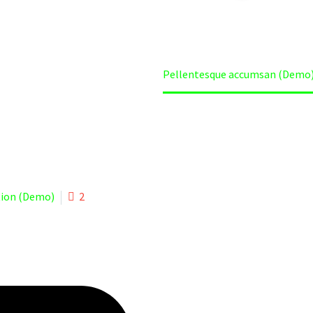
Home
Projects (Demo)
Pellentesque accumsan (Demo
ion (Demo)
2