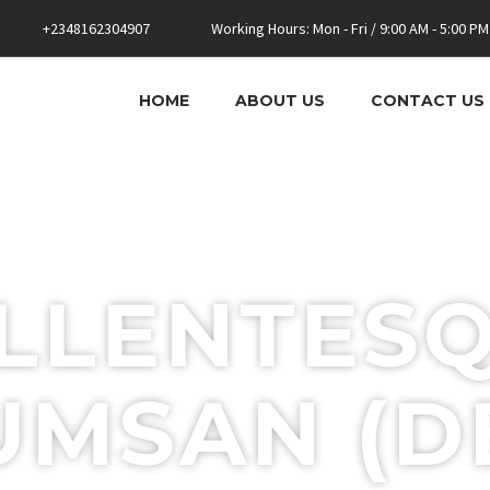
+2348162304907
Working Hours: Mon - Fri / 9:00 AM - 5:00 PM
HOME
ABOUT US
CONTACT US
LLENTES
UMSAN (D