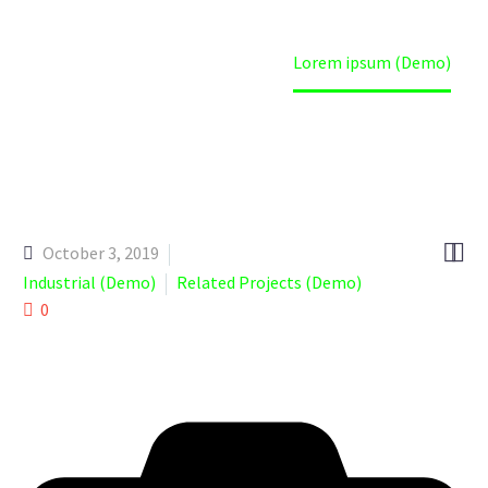
Home
Projects (Demo)
Lorem ipsum (Demo)


October 3, 2019
Industrial (Demo)
Related Projects (Demo)
0