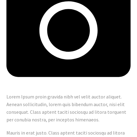
Lorem Ipsum proin gravida nibh vel velit auctor aliquet.
Aenean sollicitudin, lorem quis bibendum auctor, nisi elit
consequat. Class aptent taciti sociosqu ad litora torquent
per conubia nostra, per inceptos himenaeos.
Mauris in erat justo. Class aptent taciti sociosqu ad litora