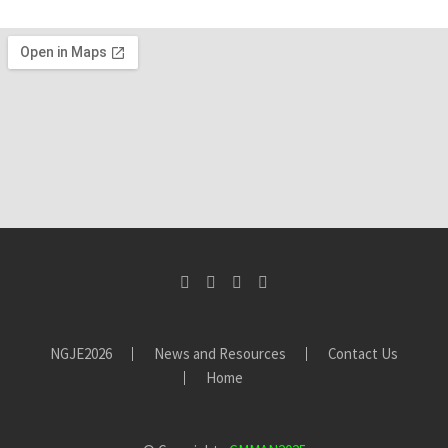
SUSPENDISSE
LOBORTIS
SUSPENDISSE
(DEMO)
LOBORTIS
(DEMO)
ALIQUAM
VITAE
(DEMO)
NGJE2026
News and Resources
Contact Us
Home