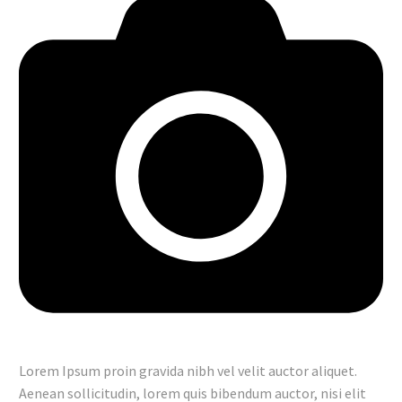
Lorem Ipsum proin gravida nibh vel velit auctor aliquet.
Aenean sollicitudin, lorem quis bibendum auctor, nisi elit