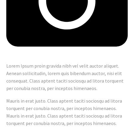
Lorem Ipsum proin gravida nibh vel velit auctor aliquet.
Aenean sollicitudin, lorem quis bibendum auctor, nisi elit
consequat. Class aptent taciti sociosqu ad litora torquent
per conubia nostra, per inceptos himenaeos.
Mauris in erat justo. Class aptent taciti sociosqu ad litora
torquent per conubia nostra, per inceptos himenaeos.
Mauris in erat justo. Class aptent taciti sociosqu ad litora
torquent per conubia nostra, per inceptos himenaeos.