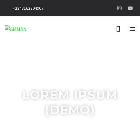
+2348162304907
LOREM IPSUM
(DEMO)