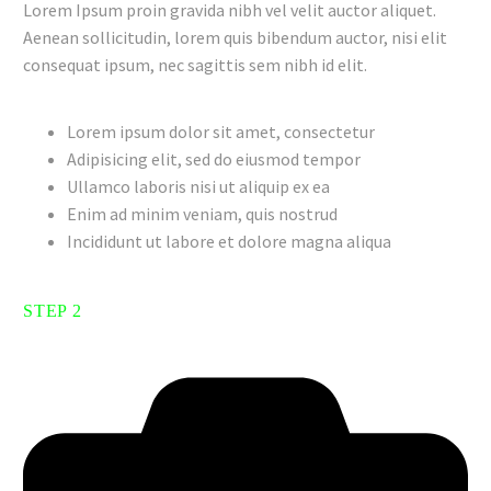
Lorem Ipsum proin gravida nibh vel velit auctor aliquet.
Aenean sollicitudin, lorem quis bibendum auctor, nisi elit
consequat ipsum, nec sagittis sem nibh id elit.
Lorem ipsum dolor sit amet, consectetur
Adipisicing elit, sed do eiusmod tempor
Ullamco laboris nisi ut aliquip ex ea
Enim ad minim veniam, quis nostrud
Incididunt ut labore et dolore magna aliqua
STEP 2