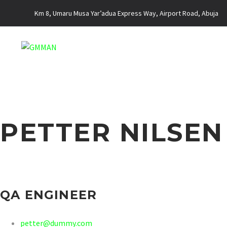
Km 8, Umaru Musa Yar’adua Express Way, Airport Road, Abuja
PETTER NILSEN
QA ENGINEER
petter@dummy.com