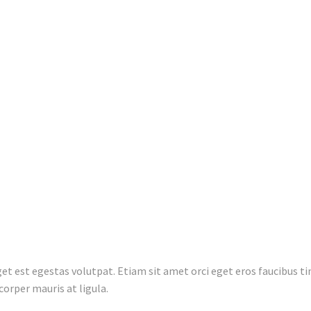
get est egestas volutpat. Etiam sit amet orci eget eros faucibus t
corper mauris at ligula.