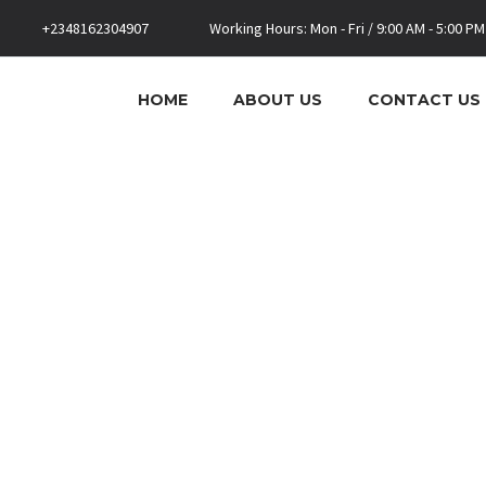
+2348162304907
Working Hours: Mon - Fri / 9:00 AM - 5:00 PM
HOME
ABOUT US
CONTACT US