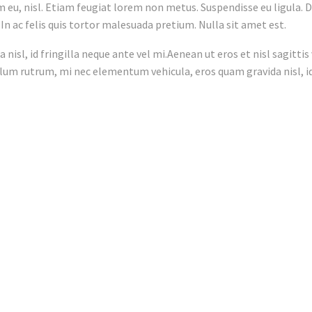
 eu, nisl. Etiam feugiat lorem non metus. Suspendisse eu ligula. D
. In ac felis quis tortor malesuada pretium. Nulla sit amet est.
isl, id fringilla neque ante vel mi.Aenean ut eros et nisl sagitti
tibulum rutrum, mi nec elementum vehicula, eros quam gravida nisl, i