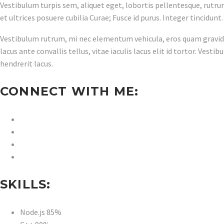
Vestibulum turpis sem, aliquet eget, lobortis pellentesque, rutrum
et ultrices posuere cubilia Curae; Fusce id purus. Integer tincidunt
Vestibulum rutrum, mi nec elementum vehicula, eros quam gravida n
lacus ante convallis tellus, vitae iaculis lacus elit id tortor. Ves
hendrerit lacus.
CONNECT WITH ME:
SKILLS:
Node.js
85%