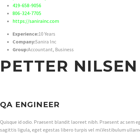
419-658-9056
806-324-7705
https://sanirainc.com
Experience:
10 Years
Company:
Sanira Inc
Group:
Accountant
,
Business
PETTER NILSEN
QA ENGINEER
Quisque id odio. Praesent blandit laoreet nibh. Praesent ac sem e
sagittis ligula, eget egestas libero turpis vel mi.Vestibulum ullam