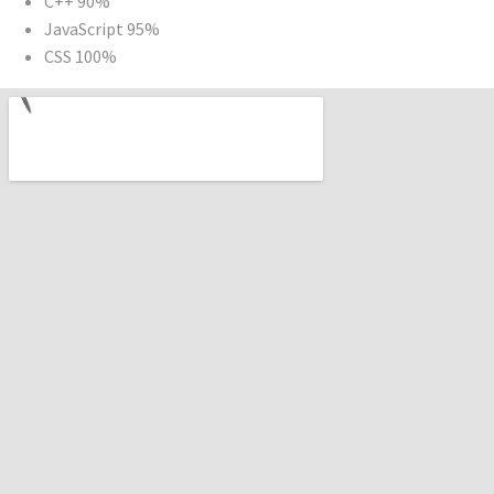
C++
90%
JavaScript
95%
CSS
100%