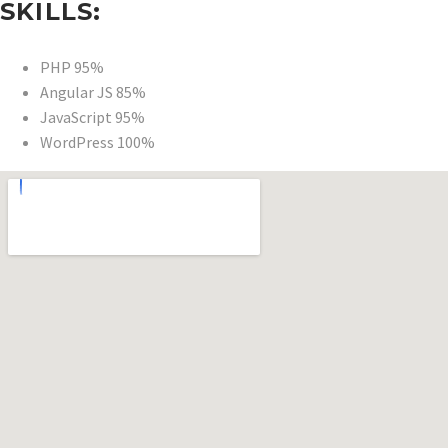
SKILLS:
PHP
95%
Angular JS
85%
JavaScript
95%
WordPress
100%