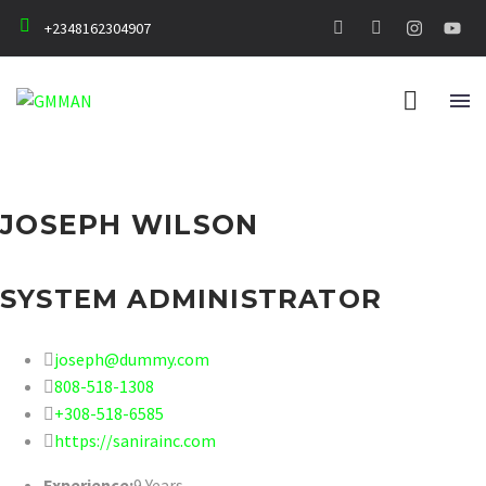
+2348162304907
JOSEPH WILSON
SYSTEM ADMINISTRATOR
joseph@dummy.com
808-518-1308
+308-518-6585
https://sanirainc.com
Experience:
9 Years