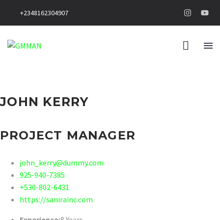
+2348162304907
JOHN KERRY
PROJECT MANAGER
john_kerry@dummy.com
925-940-7385
+530-802-6431
https://sanirainc.com
Experience:
8 Years