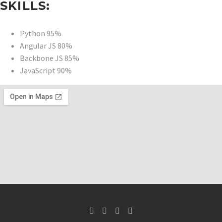
SKILLS:
Python
95%
Angular JS
80%
Backbone JS
85%
JavaScript
90%