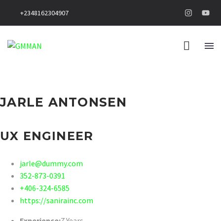
+2348162304907
JARLE ANTONSEN
UX ENGINEER
jarle@dummy.com
352-873-0391
+406-324-6585
https://sanirainc.com
Experience:
7 Years