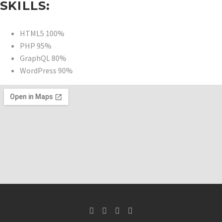
SKILLS:
HTML5
100%
PHP
95%
GraphQL
80%
WordPress
90%