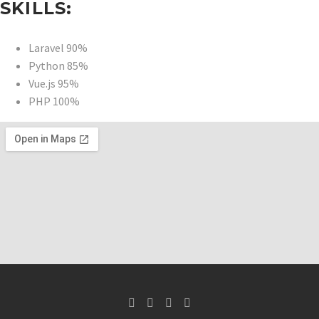
SKILLS:
Laravel
90%
Python
85%
Vue.js
95%
PHP
100%