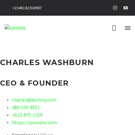
+2348162304907
CHARLES WASHBURN
CEO & FOUNDER
charles@dummy.com
480-533-8051
+623-875-1319
https://sanirainc.com
Experience:
12 Years