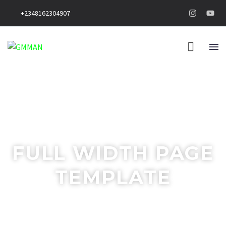
+2348162304907
FULL WIDTH PAGE
TEMPLATE